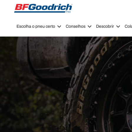
Go to page content
Go to page navigation
Escolha o pneu certo
Conselhos
Descobrir
Col