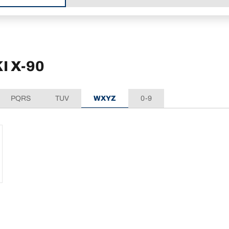
I X-90
PQRS
TUV
WXYZ
0-9