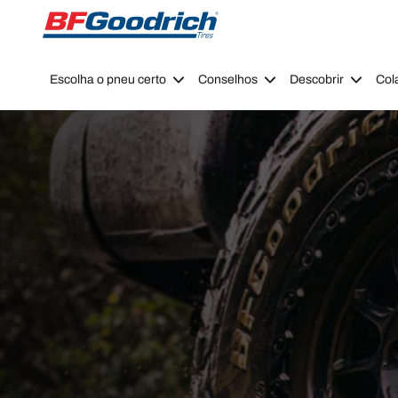
Go to page content
Go to page navigation
Escolha o pneu certo
Conselhos
Descobrir
Col