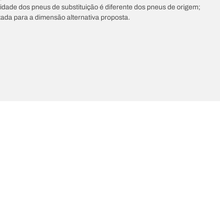
ocidade dos pneus de substituição é diferente dos pneus de origem;
tada para a dimensão alternativa proposta.
últimas inovações
Somos a BFGoodrich
A sua configuração
l-Terrain T/A KO3
A nossa história
il-terrain T/A
Parcerias
ud-Terrain T/A KM3
Dakar