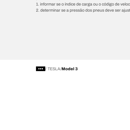
1. informar se o índice de carga ou o código de vel
2. determinar se a pressão dos pneus deve ser ajus
/
TESLA
Model 3
Escolha o pneu certo
As nossas 
Encontre os pneus adequados para si
BFGoodrich Al
Pneus 4x4/todo-o-terreno
BFGoodrich Tra
Pneus para estrada, carros e SUV
BFGoodrich M