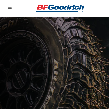
Go to page content
Go to page navigation