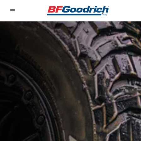
Go to page content
Go to page navigation