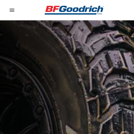
Go to page content
Go to page navigation