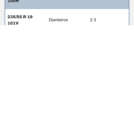
100H
235/55 R 19
Dianteiros
2.3
101V
235/55 R 19
Traseiros
2.3
101V
Avisos legais
Os índices de carga e/ou os códigos de velocidade apresentados
podem ser ligeiramente diferentes das dimensões originais
especificadas na etiqueta do veículo. Como profissional
qualificado, o seu revendedor de pneus poderá aconselhar ao: