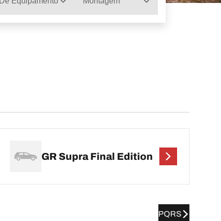
 De Equipamento
Montagem
GR Supra Final Edition
PQRS