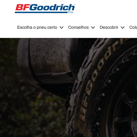
Go to page content
Go to page navigation
Escolha o pneu certo
Conselhos
Descobrir
Col