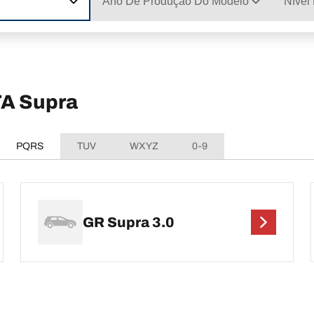
Ano De Produção Do Modelo
Nível
TA Supra
PQRS
TUV
WXYZ
0-9
GR Supra 3.0