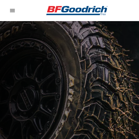
Go to page content
Go to page navigation