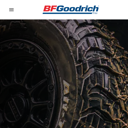
Go to page content
Go to page navigation