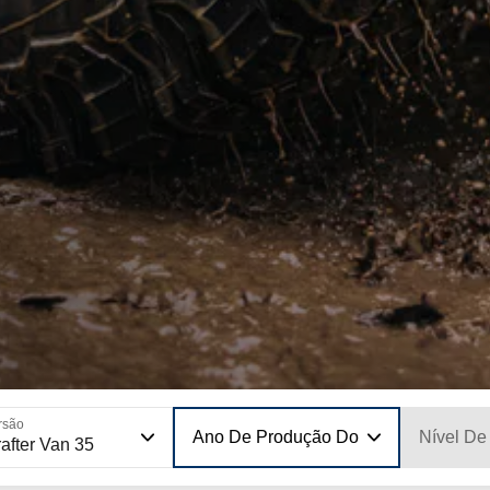
rsão
Ano De Produção Do Modelo
Nível De
after Van 35