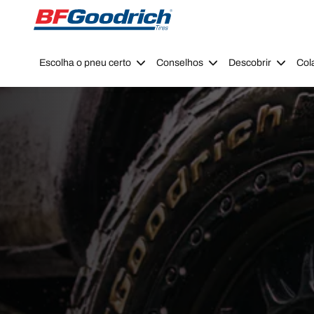
Go to page content
Go to page navigation
Escolha o pneu certo
Conselhos
Descobrir
Col