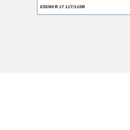
235/60 R 17 117/115R
Avisos legais
Os índices de carga e/ou os códigos de velocidade 
profissional qualificado, o seu revendedor de pneu
1. informar se o índice de carga ou o código de vel
2. determinar se a pressão dos pneus deve ser ajus