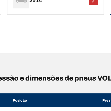
2014
essão e dimensões de pneus V
Posição
Pres