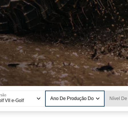
rsão
Ano De Produção Do Modelo
Nível De
lf VII e-Golf