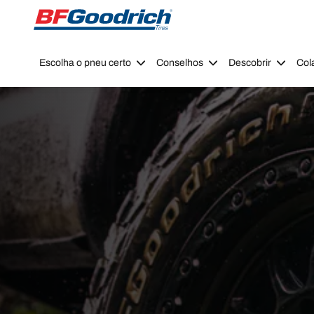
Go to page content
Go to page navigation
Escolha o pneu certo
Conselhos
Descobrir
Col