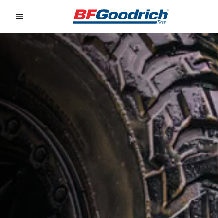
Go to page content
Go to page navigation