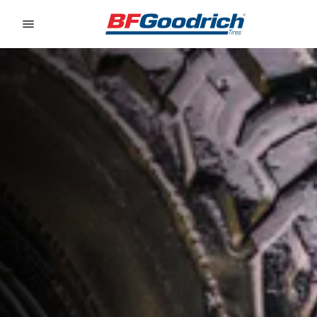
Go to page content
Go to page navigation