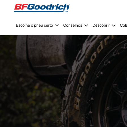
Go to page content
Go to page navigation
Escolha o pneu certo
Conselhos
Descobrir
Col