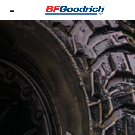
Go to page content
Go to page navigation