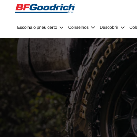
Go to page content
Go to page navigation
Escolha o pneu certo
Conselhos
Descobrir
Col