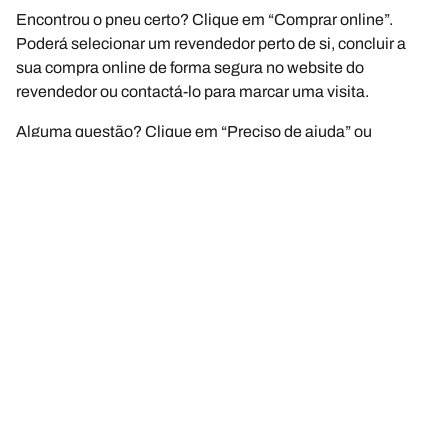
Encontrou o pneu certo? Clique em “Comprar online”.
Poderá selecionar um revendedor perto de si, concluir a
sua compra online de forma segura no website do
revendedor ou contactá-lo para marcar uma visita.
Alguma questão? Clique em “Preciso de ajuda” ou
contacte-nos através do assistente virtual, por e-mail ou
por telefone. Os nossos especialistas estão ao seu dispor
para lhe propor os melhores conselhos sobre pneus.
Avisos legais