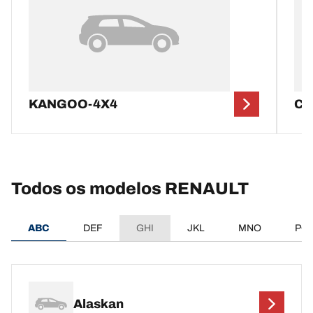
KANGOO-4X4
CA
Todos os modelos RENAULT
ABC
DEF
GHI
JKL
MNO
PQ
Alaskan