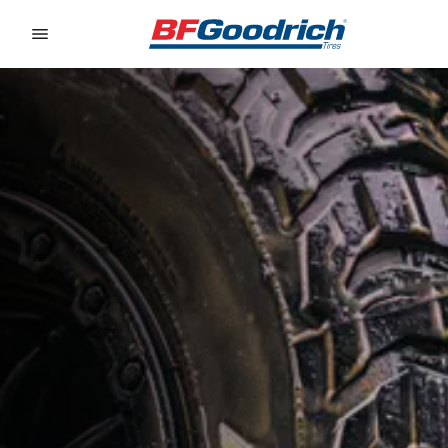
Go to page content
Go to page navigation