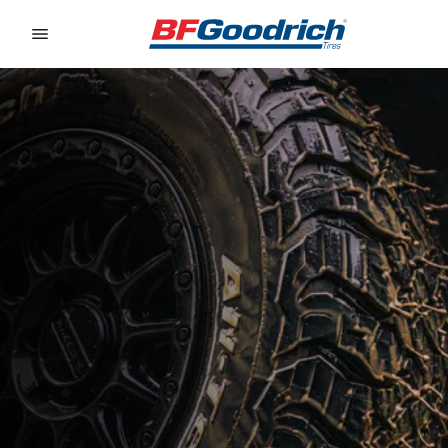
Go to page content
Go to page navigation