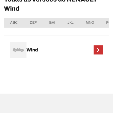
Wind
ABC
DEF
GHI
JKL
MNO
PQ
Wind