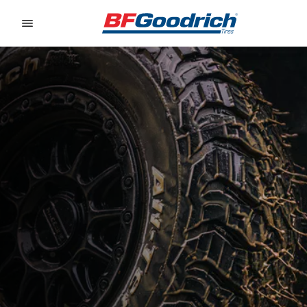
Go to page content
Go to page navigation