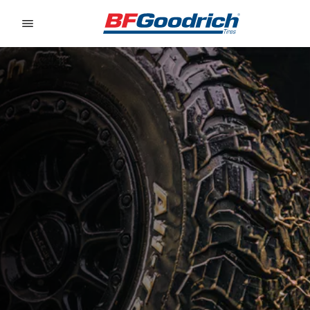
Go to page content
Go to page navigation