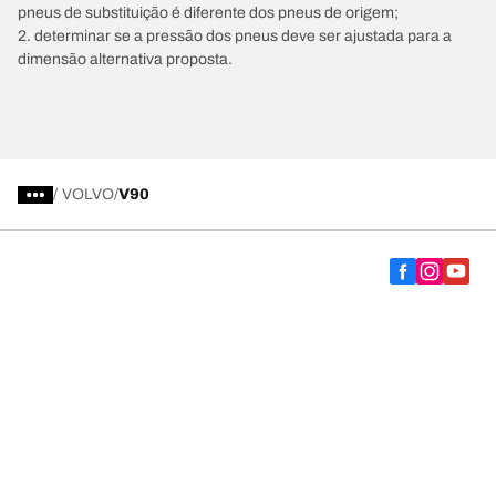
pneus de substituição é diferente dos pneus de origem;
2. determinar se a pressão dos pneus deve ser ajustada para a
dimensão alternativa proposta.
/
VOLVO
V90
Escolha o pneu certo
As nossas últimas inovações
Somos a BFGoodrich